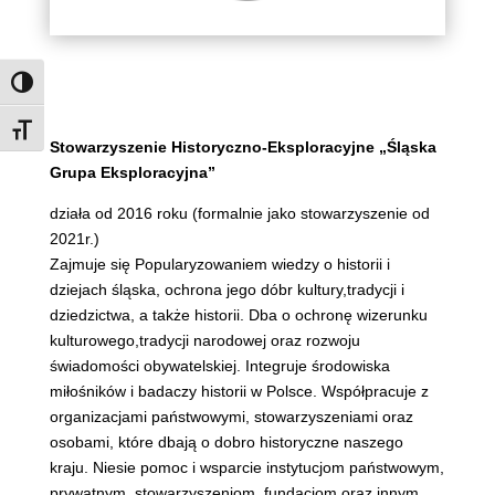
Zmień kontrast
Rozmiar czcionki
Stowarzyszenie Historyczno-Eksploracyjne „Śląska
Grupa Eksploracyjna”
działa od 2016 roku (formalnie jako stowarzyszenie od
2021r.)
Zajmuje się Popularyzowaniem wiedzy o historii i
dziejach śląska, ochrona jego dóbr kultury,tradycji i
dziedzictwa, a także historii. Dba o ochronę wizerunku
kulturowego,tradycji narodowej oraz rozwoju
świadomości obywatelskiej. Integruje środowiska
miłośników i badaczy historii w Polsce. Współpracuje z
organizacjami państwowymi, stowarzyszeniami oraz
osobami, które dbają o dobro historyczne naszego
kraju. Niesie pomoc i wsparcie instytucjom państwowym,
prywatnym, stowarzyszeniom, fundacjom oraz innym