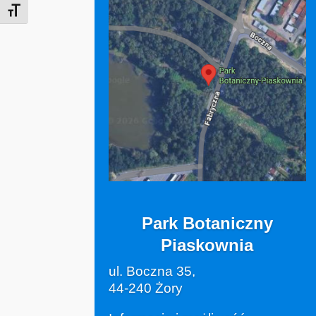
Rozmiar czcionki
Park Botaniczny
Piaskownia
ul. Boczna 35,
44-240 Żory