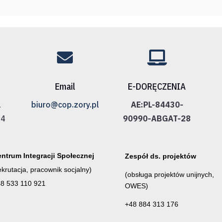


Email
E-DORĘCZENIA
1
biuro@cop.zory.pl
AE:PL-84430-
24
90990-ABGAT-28
ntrum Integracji Społecznej
Zespół ds. projektów
ekrutacja, pracownik socjalny)
(obsługa projektów unijnych,
8 533 110 921
OWES)
+48 884 313 176