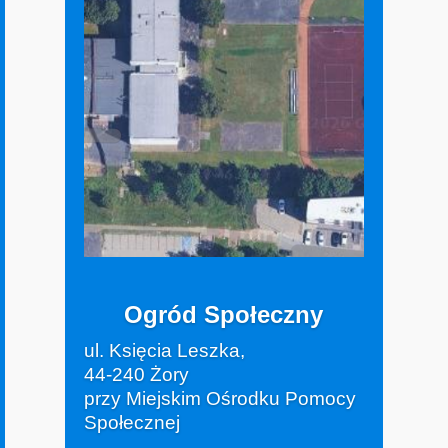
Ogród Społeczny
ul. Księcia Leszka,
44-240 Żory
przy Miejskim Ośrodku Pomocy
Społecznej