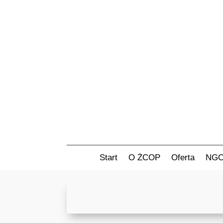
Start
O ŻCOP
Oferta
NG