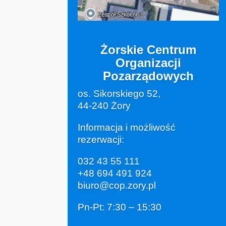
Żorskie Centrum
Organizacji
Pozarządowych
os. Sikorskiego 52,
44-240 Żory
Informacja i możliwość
rezerwacji:
032 43 55 111
+48 694 491 924
biuro@cop.zory.pl
Pn-Pt: 7:30 – 15:30