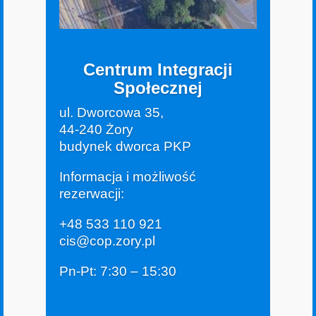
Centrum Integracji
Społecznej
ul. Dworcowa 35,
44-240 Żory
budynek dworca PKP
Informacja i możliwość
rezerwacji:
+48 533 110 921
cis@cop.zory.pl
Pn-Pt: 7:30 – 15:30