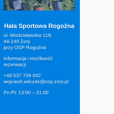
Hala Sportowa Rogoźna
ul. Wodzisławska 119,
44-240 Żory
przy OSP Rogoźna
Informacja i możliwość
rezerwacji:
+48 537 709 042
wojciech.wilczek@cop.zory.pl
Pn-Pt: 13:00 – 21:00