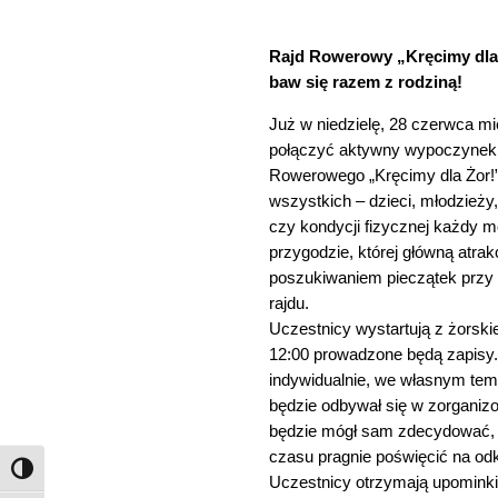
Rajd Rowerowy „Kręcimy dla Żo
baw się razem z rodziną!
Już w niedzielę, 28 czerwca mi
połączyć aktywny wypoczynek
Rowerowego „Kręcimy dla Żor!”
wszystkich – dzieci, młodzieży,
czy kondycji fizycznej każdy m
przygodzie, której główną atrak
poszukiwaniem pieczątek przy 
rajdu.
Uczestnicy wystartują z żorsk
12:00 prowadzone będą zapisy
indywidualnie, we własnym temp
będzie odbywał się w zorganiz
będzie mógł sam zdecydować, j
czasu pragnie poświęcić na od
Zmień kontrast
Uczestnicy otrzymają upominki 