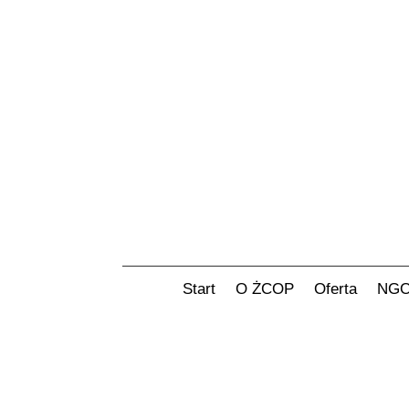
Start
O ŻCOP
Oferta
NG