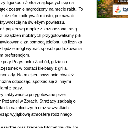
rzy figurkach Żorka znajdujących się na
zątek zostanie nagrodzony na mecie rajdu. To
e z dziećmi odkrywać miasto, poznawać
 aktywnością na świeżym powietrzu.
ież papierową mapkę z zaznaczoną trasą
 z urządzeń mobilnych przygotowaliśmy plik
awigowanie za pomocą telefonu lub licznika
y będzie mógł wybrać sposób podróżowania
im preferencjom.
ie przy Przystanku Zachód, gdzie na
ęstunek w postaci kiełbasy z grilla,
emoniady. Na miejscu powstanie również
e można odpocząć, spotkać się z innymi
iami z trasy.
y i aktywności przygotowane przez
y Pożarnej w Żorach. Strażacy zadbają o
ki dla najmłodszych oraz wszystkich
orząc wyjątkową atmosferę rodzinnego
 rajdzie oraz kręcenia kilometrów dla Żor