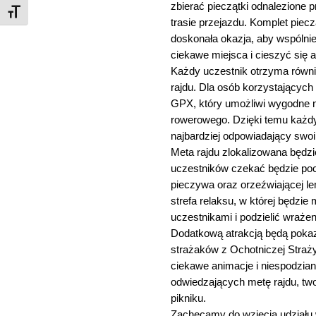
zbierać pieczątki odnalezione p
Rozmiar czcionki
trasie przejazdu. Komplet piec
doskonała okazja, aby wspólni
ciekawe miejsca i cieszyć się
Każdy uczestnik otrzyma równ
rajdu. Dla osób korzystających
GPX, który umożliwi wygodne n
rowerowego. Dzięki temu każd
najbardziej odpowiadający swo
Meta rajdu zlokalizowana będz
uczestników czekać będzie pocz
pieczywa oraz orzeźwiającej l
strefa relaksu, w której będzi
uczestnikami i podzielić wrażen
Dodatkową atrakcją będą pokaz
strażaków z Ochotniczej Straż
ciekawe animacje i niespodzian
odwiedzających metę rajdu, tw
pikniku.
Zachęcamy do wzięcia udziału w