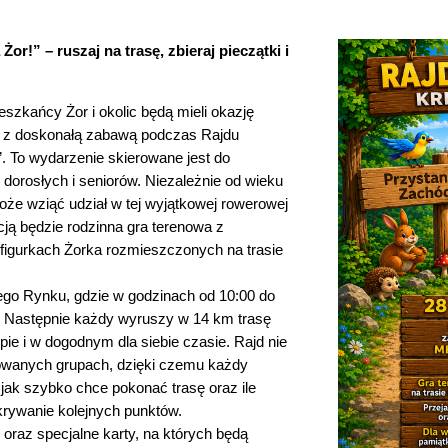
r!” – ruszaj na trasę, zbieraj pieczątki i
eszkańcy Żor i okolic będą mieli okazję
 z doskonałą zabawą podczas Rajdu
. To wydarzenie skierowane jest do
 dorosłych i seniorów. Niezależnie od wieku
oże wziąć udział w tej wyjątkowej rowerowej
cją będzie rodzinna gra terenowa z
figurkach Żorka rozmieszczonych na trasie
iego Rynku, gdzie w godzinach od 10:00 do
. Następnie każdy wyruszy w 14 km trasę
ie i w dogodnym dla siebie czasie. Rajd nie
owanych grupach, dzięki czemu każdy
ak szybko chce pokonać trasę oraz ile
krywanie kolejnych punktów.
oraz specjalne karty, na których będą