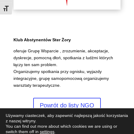
Rozmiar czcionki
Klub Abstynentów Ster Żory
oferuje Grupę Wsparcie , zrozumienie, akceptacje,
dyskrecje, pomocną dłoń, spotkania z ludźmi których
łączy ten sam problem.
Organizujemy spotkania przy ognisku, wyjazdy
integracyjne, grupę samopomocową organizujemy
warsztaty terapeutyczne.
Powrót do listy NGO
Używamy ciasteczek, aby zapewnić najlepszą jakość korzystania
z naszej witryny.
You can find out more about which cookies we are using or
switch them off in
settings
.