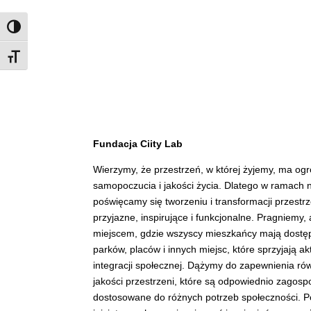
Zmień kontrast
Rozmiar czcionki
Fundacja Ciity Lab
Wierzymy, że przestrzeń, w której żyjemy, ma o
samopoczucia i jakości życia. Dlatego w ramach na
poświęcamy się tworzeniu i transformacji przestrz
przyjazne, inspirujące i funkcjonalne. Pragniemy,
miejscem, gdzie wszyscy mieszkańcy mają dostęp
parków, placów i innych miejsc, które sprzyjają a
integracji społecznej. Dążymy do zapewnienia r
jakości przestrzeni, które są odpowiednio zagos
dostosowane do różnych potrzeb społeczności. Po