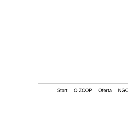
Start
O ŻCOP
Oferta
NG