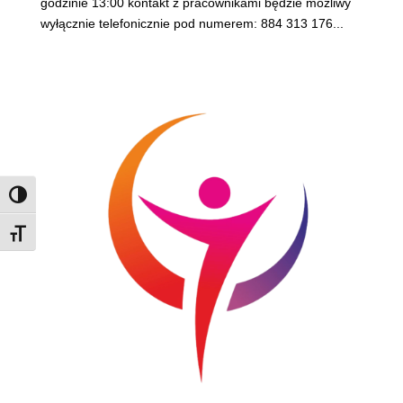
godzinie 13:00 kontakt z pracownikami będzie możliwy
wyłącznie telefonicznie pod numerem: 884 313 176...
Zmień kontrast
Rozmiar czcionki