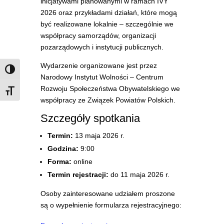
inicjatywami planowanymi w ramach IVY
2026 oraz przykładami działań, które mogą
być realizowane lokalnie – szczególnie we
współpracy samorządów, organizacji
pozarządowych i instytucji publicznych.
Wydarzenie organizowane jest przez
Zmień kontrast
Narodowy Instytut Wolności – Centrum
Rozwoju Społeczeństwa Obywatelskiego
we
Rozmiar czcionki
współpracy ze
Związek Powiatów Polskich
.
Szczegóły spotkania
Termin:
13 maja 2026 r.
Godzina:
9:00
Forma:
online
Termin rejestracji:
do 11 maja 2026 r.
Osoby zainteresowane udziałem proszone
są o wypełnienie formularza rejestracyjnego: