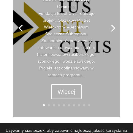
Comments
Fundacja Ius et Civis realizuje
projekt „Ślązaków Portret
Wielokrotny – Archiwum
Społeczne Subregionu
Zachodniego”, poświęcony
ratowaniu i utrwalaniu lokalnej
historii powiatów raciborskiego,
rybnickiego i wodzisławskiego.
Projekt jest dofinansowany w
ramach programu...
Więcej
Używamy ciasteczek, aby zapewnić najlepszą jakość korzystania