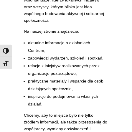
wolontariusze, liderzy lokalnych inicjatyw
oraz wszyscy, którym bliska jest idea
wspólnego budowania aktywnej i solidarnej
społeczności.
Na naszej stronie znajdziecie:
aktualne informacje o działaniach
Centrum,
Zmień kontrast
zapowiedzi wydarzeń, szkoleń i spotkań,
Rozmiar czcionki
relacje z inicjatyw realizowanych przez
organizacje pozarządowe,
praktyczne materiały i wsparcie dla osób
działających społecznie,
inspiracje do podejmowania własnych
działań.
Chcemy, aby to miejsce było nie tylko
źródłem informacji, ale także przestrzenią do
współpracy, wymiany doświadczeń i