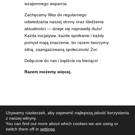
wzajemnego wsparcia.
Zachęcamy Was do regularnego
odwiedzania naszej strony oraz śledzenia
aktualności — dzieje się naprawdę dużo!
Każda inicjatywa, każde spotkanie i każdy
pomysł mają znaczenie, bo razem tworzymy
silną, zaangażowaną społeczność Żor.
Dołączcie do nas i bądźcie na bieżąco!
Razem możemy więcej.
Używamy ciasteczek, aby zapewnić najlepszą jakość korzystania
z naszej witryny.
You can find out more about which cookies we are using or
switch them off in
settings
.
Żorskie Centrum Organizacji Pozarządowych 2026